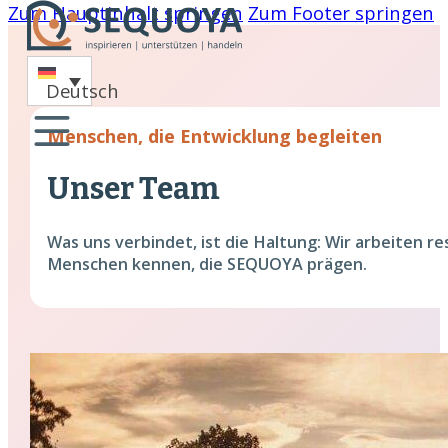
Zum Hauptinhalt springen
Zum Footer springen
-
Deutsch
oaching
Menschen, die Entwicklung begleiten
nare
Unser Team
hing
Was uns verbindet, ist die Haltung: Wir arbeiten r
cklung
Menschen kennen, die SEQUOYA prägen.