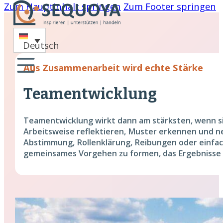
Zum Hauptinhalt springen
Zum Footer springen
-
Deutsch
oaching
Aus Zusammenarbeit wird echte Stärke
nare
Team­entwicklung
hing
Teamentwicklung wirkt dann am stärksten, wenn s
cklung
Arbeitsweise reflektieren, Muster erkennen und neue
Abstimmung, Rollenklärung, Reibungen oder einfach
gemeinsames Vorgehen zu formen, das Ergebnisse v