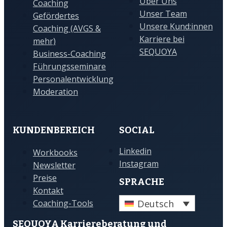
Über Uns
Coaching
Unser Team
Gefördertes
Unsere Kund:innen
Coaching (AVGS &
Karriere bei
mehr)
SEQUOYA
Business-Coaching
Führungsseminare
Personalentwicklung
Moderation
KUNDENBEREICH
SOCIAL
Linkedin
Workbooks
Instagram
Newsletter
Preise
SPRACHE
Kontakt
Deutsch
Coaching-Tools
SEQUOYA Karriere­­beratung und