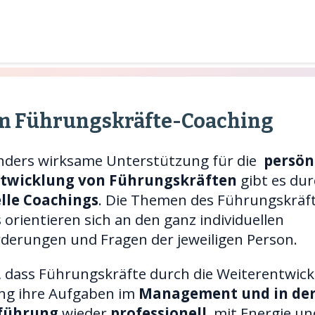
im Führungskräfte-Coaching
nders wirksame Unterstützung für die
persön
twicklung von Führungskräften
gibt es du
elle Coachings
. Die Themen des Führungskräf
orientieren sich an den ganz individuellen
derungen und Fragen der jeweiligen Person.
s, dass Führungskräfte durch die Weiterentwic
ng ihre Aufgaben im
Management und in de
lführung
wieder
professionell
, mit Energie un