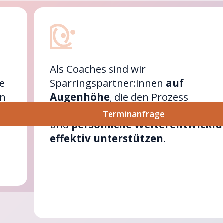
Als Coaches sind wir
e
Sparringspartner:innen
auf
in
Augenhöhe
, die den Prozess
methodisch anleiten und die berufli
Terminanfrage
und
persönliche Weiterentwickl
effektiv unterstützen
.