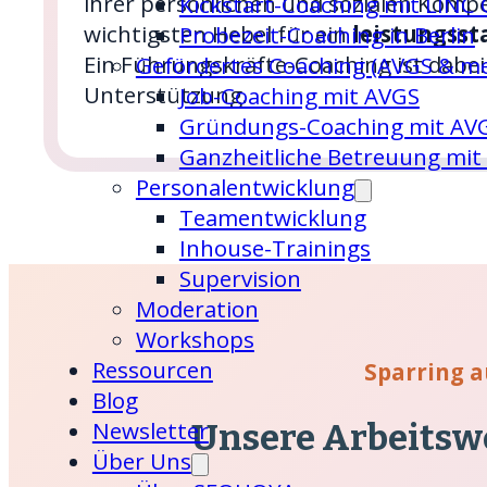
ihrer persönlichen und sozialen Kompe
Kickstart-Coaching mit LINC C
wichtigsten Hebel für ein
leistungss
Probezeit-Coaching in Berlin
Ein Führungskräfte-Coaching ist dabei
Gefördertes Coaching (AVGS & m
Unterstützung.
Job-Coaching mit AVGS
Gründungs-Coaching mit AV
Ganzheitliche Betreuung mit
Personalentwicklung
Team­entwicklung
Inhouse-Trainings
Supervision
Moderation
Workshops
Ressourcen
Sparring a
Blog
Newsletter
Unsere Arbeitsw
Über Uns