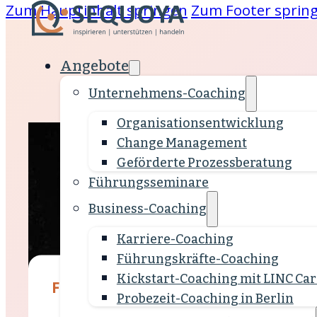
Zum Hauptinhalt springen
Zum Footer sprin
Angebote
Unternehmens-Coaching
 &
Organisations­entwicklung
Change Management
are
Geförderte Prozessberatung
Führungsseminare
ing
Business-Coaching
klung
Karriere-Coaching
Führungskräfte-Coaching
Kickstart-Coaching mit LINC Car
Führung wirksam und stimmig gest
Probezeit-Coaching in Berlin