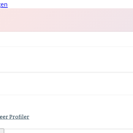
gen
eer Profiler
alten