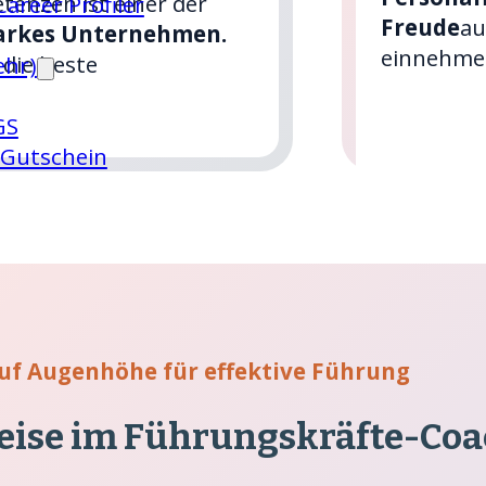
tenzen ist einer der
areer Profiler
Freude
au
tarkes Unternehmen.
einnehme
 die beste
ehr)
GS
 Gutschein
uf Augenhöhe für effektive Führung
eise im Führungskräfte-Co