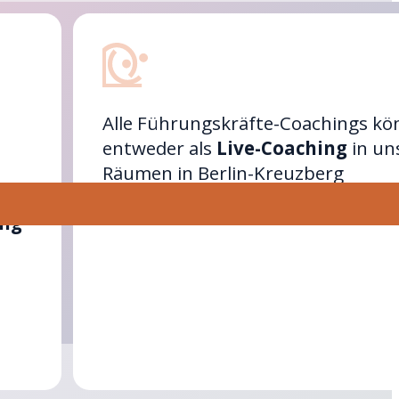
Alle Führungskräfte-Coachings k
entweder als
Live-Coaching
in un
Räumen in Berlin-Kreuzberg
che
stattfinden oder
online als Video 
ung