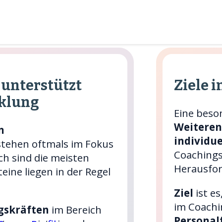
unterstützt
Ziele 
cklung
Eine beso
Weiteren
n
individu
stehen oftmals im Fokus
Coachings 
ich sind die meisten
Herausfor
eine liegen in der Regel
Ziel
ist e
im Coachi
gskräften
im Bereich
Persona