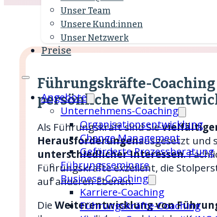
Unser Team
Unsere Kund:innen
Unser Netzwerk
Preise
Führungskräfte-Coaching 
Angebote
persönliche Weiter­entwi
Unternehmens-Coaching
Organisations­entwicklung
Als Führungskraft sind Sie
vielfältige
Change Management
Herausforderungen
ausgesetzt und 
Geförderte Prozessberatung
unterschiedlicher Interessen
. Fachl
Führungsseminare
Führungskräfte exzellent, die Stolperst
Business-Coaching
auf anderen Ebenen.
Karriere-Coaching
Die
Weiterentwicklung von Führun
Führungskräfte-Coaching