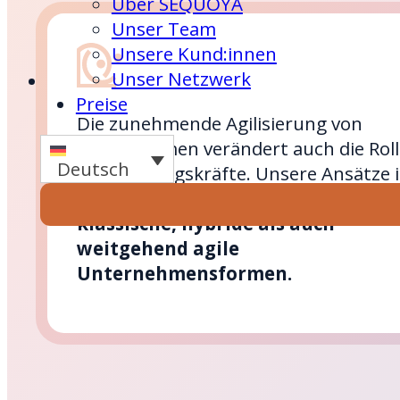
Über SEQUOYA
Unser Team
Unsere Kund:innen
Unser Netzwerk
Preise
Die zunehmende Agilisierung von
Unternehmen verändert auch die Roll
Deutsch
der Führungskräfte. Unsere Ansätze 
den Coachings passen sowohl
für
klassische, hybride als auch
weitgehend agile
Unternehmensformen.
Terminanfrage