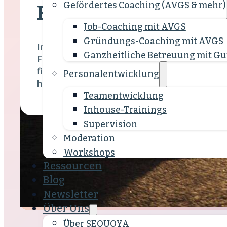
Gefördertes Coaching (AVGS & mehr)
Führungskräfte-Co
Job-Coaching mit AVGS
Gründungs-Coaching mit AVGS
Im Führungskräfte-Coaching bauen wir indivi
Ganzheitliche Betreuung mit Gu
Führungskraft aus und unterstützen dabei, d
finden, das volle Potenzial zu entfalten – un
Personalentwicklung
haben für ein Leben jenseits der Arbeit.
Team­entwicklung
Inhouse-Trainings
Supervision
Moderation
Workshops
Ressourcen
Blog
Newsletter
Über Uns
Über SEQUOYA