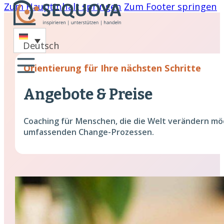
Zum Hauptinhalt springen
Zum Footer springen
-
Deutsch
oaching
Orientierung für Ihre nächsten Schritte
nare
Angebote & Preise
hing
Coaching für Menschen, die die Welt verändern mö
cklung
umfassenden Change-Prozessen.