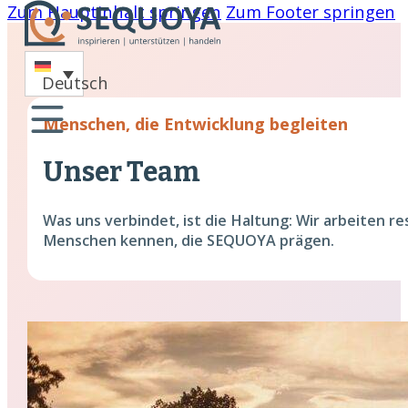
Zum Hauptinhalt springen
Zum Footer springen
-
Deutsch
oaching
Menschen, die Entwicklung begleiten
nare
Unser Team
hing
Was uns verbindet, ist die Haltung: Wir arbeiten r
cklung
Menschen kennen, die SEQUOYA prägen.