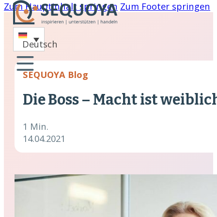
Zum Hauptinhalt springen
Zum Footer springen
-
Deutsch
oaching
SEQUOYA Blog
nare
Die Boss – Macht ist weiblic
hing
cklung
1 Min.
14.04.2021