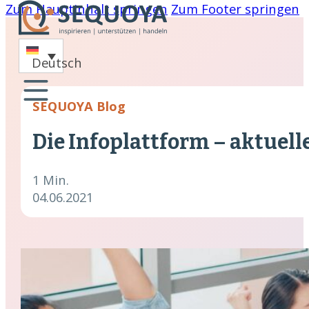
Zum Hauptinhalt springen
Zum Footer springen
-
Deutsch
oaching
SEQUOYA Blog
nare
Die Infoplattform – aktue
hing
cklung
1 Min.
04.06.2021