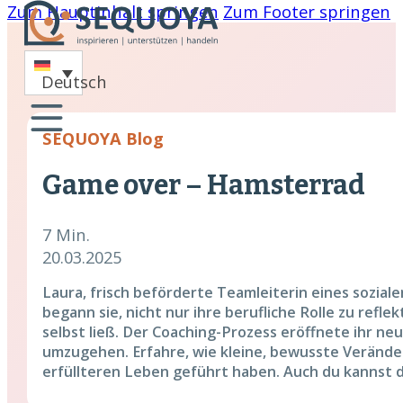
Zum Hauptinhalt springen
Zum Footer springen
-
Deutsch
oaching
SEQUOYA Blog
nare
Game over – Hamsterrad
hing
cklung
7 Min.
20.03.2025
Laura, frisch beförderte Teamleiterin eines sozial
begann sie, nicht nur ihre berufliche Rolle zu refl
selbst ließ. Der Coaching-Prozess eröffnete ihr neu
umzugehen. Erfahre, wie kleine, bewusste Verände
erfüllteren Leben geführt haben. Auch du kannst d