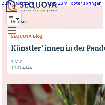
Zum Hauptinhalt springen
Zum Footer springen
-
Deutsch
oaching
SEQUOYA Blog
nare
Künstler*innen in der Pan
hing
cklung
1 Min.
14.01.2022