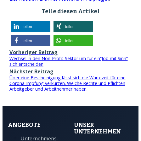
Teile diesen Artikel
teilen
teilen
teilen
teilen
Vorheriger Beitrag
Wechsel in den Non-Profit-Sektor um für ein“Job mit Sinn“
sich entscheiden
Nächster Beitrag
Über eine Bescheinigung lässt sich die Wartezeit für eine
Corona-Impfung verkürzen. Welche Rechte und Pflichten
Arbeitgeber und Arbeitnehmer haben.
ANGEBOTE
UNSER
UNTERNEHMEN
Unternehmens-