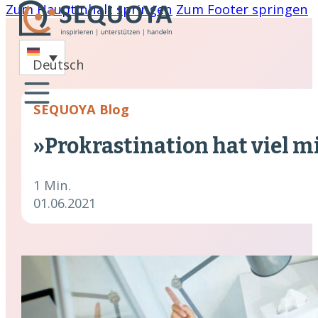
Zum Hauptinhalt springen
Zum Footer springen
-
Deutsch
oaching
SEQUOYA Blog
nare
»Prokrastination hat viel 
hing
cklung
1 Min.
01.06.2021