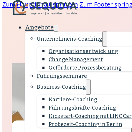
Zum Hauptinhalt springen
Zum Footer sprin
Angebote
Unternehmens-Coaching
 &
Organisations­entwicklung
Change Management
are
Geförderte Prozessberatung
Führungsseminare
ing
Business-Coaching
klung
Karriere-Coaching
Führungskräfte-Coaching
Kickstart-Coaching mit LINC Car
Probezeit-Coaching in Berlin