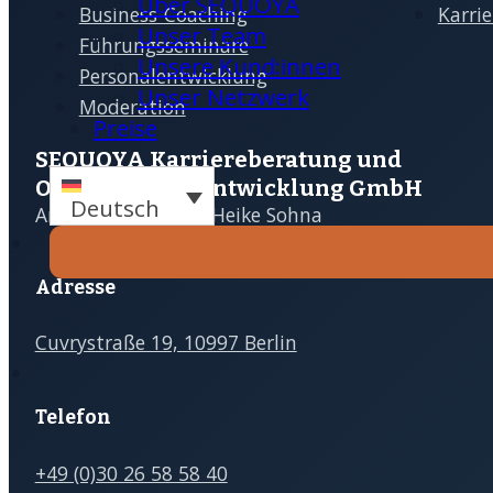
Über SEQUOYA
Business-Coaching
Karri
Unser Team
Führungsseminare
Terminanfrage
Unsere Kund:innen
Personalentwicklung
Unser Netzwerk
Moderation
Preise
SEQUOYA Karriere­­beratung und
Organisations­­entwicklung GmbH
Deutsch
Ansprechpartnerin Heike Sohna
Adresse
Cuvrystraße 19, 10997 Berlin
Telefon
+49 (0)30 26 58 58 40