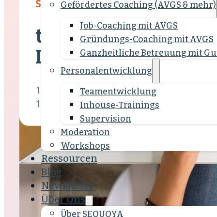
SEQUOYA Blog
Gefördertes Coaching (AVGS & mehr)
Job-Coaching mit AVGS
tbd*: ein Plattform 
Gründungs-Coaching mit AVGS
Lebensstill
Ganzheitliche Betreuung mit Gu
Personalentwicklung
1 Min.
Team­entwicklung
16.08.2021
Inhouse-Trainings
Supervision
Moderation
Workshops
Ressourcen
Blog
Newsletter
Über Uns
Über SEQUOYA