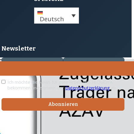
Deutsch
Newsletter
Ich möchte die News für gute Arbeit von SEQUOYA
bekommen und stimme der
Datenschutzerklärung
zu.
Abonnieren