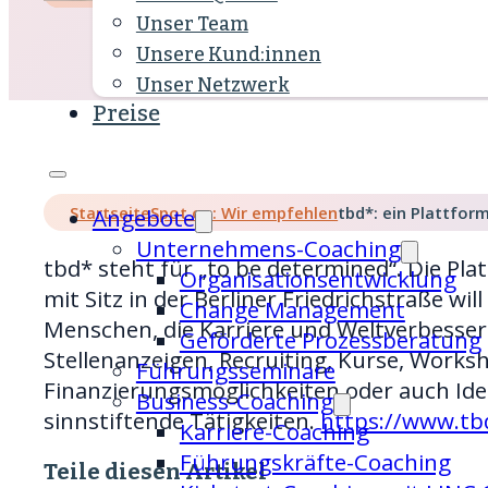
Unser Team
Unsere Kund:innen
Unser Netzwerk
Preise
Startseite
Spot on: Wir empfehlen
tbd*: ein Plattform
Angebote
Unternehmens-Coaching
tbd* steht für „to be determined“. Die P
Organisations­entwicklung
mit Sitz in der Berliner Friedrichstraße wil
Change Management
Menschen, die Karriere und Weltverbesser
Geförderte Prozessberatung
Stellenanzeigen, Recruiting, Kurse, Works
Führungsseminare
Finanzierungsmöglichkeiten oder auch Ide
Business-Coaching
sinnstiftende Tätigkeiten.
https://www.t
Karriere-Coaching
Führungskräfte-Coaching
Teile diesen Artikel