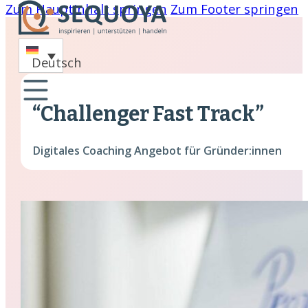
Zum Hauptinhalt springen
Zum Footer springen
-
Deutsch
oaching
“Challenger Fast Track”
nare
hing
Digitales Coaching Angebot für Gründer:innen
cklung