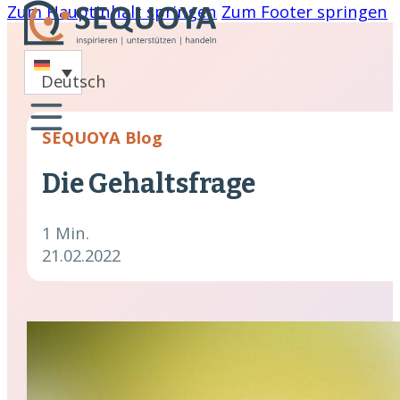
Zum Hauptinhalt springen
Zum Footer springen
-
Deutsch
oaching
SEQUOYA Blog
nare
Die Gehaltsfrage
hing
cklung
1 Min.
21.02.2022