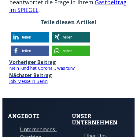
beantwortet die Frage in ihrem
Gastbeitrag
im SPIEGEL
.
Teile diesen Artikel
teilen
teilen
teilen
teilen
Vorheriger Beitrag
Mein Kind hat Corona… was tun?
Nächster Beitrag
Job-Messe in Berlin
ANGEBOTE
UNSER
UNTERNEHMEN
Unternehmens-
Über Uns