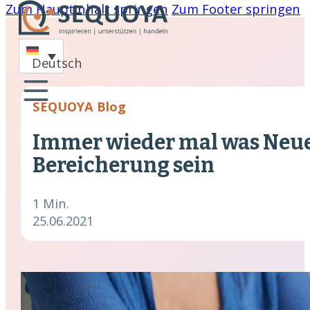
Zum Hauptinhalt springen
Zum Footer springen
-
Deutsch
oaching
SEQUOYA Blog
nare
Immer wieder mal was Neue
hing
Bereicherung sein
cklung
1 Min.
25.06.2021