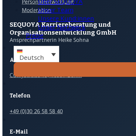
Über SEQUOYA
Personalentwicklung
Terminanfrage
Unser Team
Moderation
Unsere Kund:innen
SEQUOYA Karriere­­beratung und
Unser Netzwerk
Organisations­­entwicklung GmbH
Preise
Ansprechpartnerin Heike Sohna
Deutsch
Adresse
Cuvrystraße 19, 10997 Berlin
Telefon
+49 (0)30 26 58 58 40
E-Mail