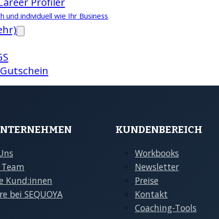
areer Profiler
h und individuell wie Ihr Business
ehr)
GS
 Gutschein
UNTERNEHMEN
KUNDENBEREICH
Uns
Workbooks
 Team
Newsletter
e Kund:innen
Preise
ere bei SEQUOYA
Kontakt
Coaching-Tools