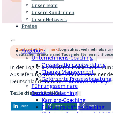
Unser Team
Unsere Kund:innen
Unser Netzwerk
Preise
Startseite
Arbeitsmarkt
Logistik ist viel mehr als nu
Angebote
deutschen Branche sind Tausende Stellen nicht beset
Unternehmens-Coaching
Organisations­entwicklung
In der Logistik sind derzeit viele Stellen u
Change Management
Auslieferung. Über die Chancen in einer 
Geförderte Prozessberatung
Deutschlands berichtet
Miriam Hoffmeyer
Führungsseminare
Business-Coaching
Teile diesen Artikel
Karriere-Coaching
Führungskräfte-Coaching
teilen
teilen
teilen