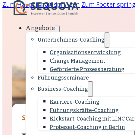
Zum Hauptinhalt springen
Zum Footer sprin
Angebote
Unternehmens-Coaching
 &
Organisations­entwicklung
Change Management
are
Geförderte Prozessberatung
Führungsseminare
ing
Business-Coaching
klung
Karriere-Coaching
Führungskräfte-Coaching
SEQUOYA Blog
Kickstart-Coaching mit LINC Car
Probezeit-Coaching in Berlin