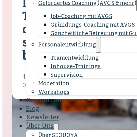
Logistik ist viel meh
Gefördertes Coaching (AVGS & mehr)
Transport von Waren
Job-Coaching mit AVGS
Gründungs-Coaching mit AVGS
drittgrößten deuts
Ganzheitliche Betreuung mit Gu
sind Tausende Stell
Personalentwicklung
besetzt – das bietet
Team­entwicklung
Inhouse-Trainings
Supervision
1 Min.
Moderation
02.07.2021
Workshops
Ressourcen
Blog
Newsletter
Über Uns
Über SEQUOYA