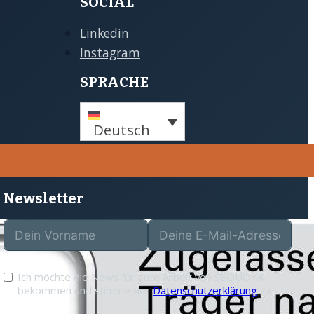
SOCIAL
Linkedin
Instagram
SPRACHE
Deutsch
Newsletter
Ich möchte die News für gute Arbeit von SEQUOYA
bekommen und stimme der
Datenschutzerklärung
zu.