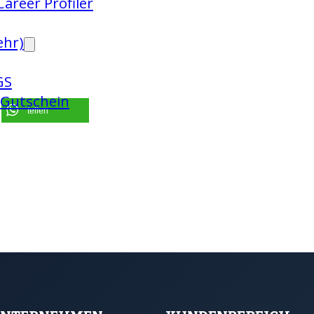
areer Profiler
ehr)
GS
 Gutschein
teilen