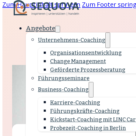
Zum Hauptinhalt springen
Zum Footer sprin
Angebote
Unternehmens-Coaching
 &
Organisations­entwicklung
Change Management
are
Geförderte Prozessberatung
Führungsseminare
ing
Business-Coaching
klung
Karriere-Coaching
Führungskräfte-Coaching
Kickstart-Coaching mit LINC Car
Probezeit-Coaching in Berlin