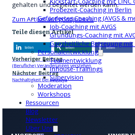
Kickstart-Coaching mit LINC C
gehalten und begleitet werden kann.
Probezeit-Coaching in Berlin
Gefördertes Coaching (AVGS & m
Zum Artikel auf goodjobs.eu
Job-Coaching mit AVGS
Teile diesen Artikel
Gründungs-Coaching mit AV
Ganzheitliche Betreuung mit
teilen
teilen
teilen
Personalentwicklung
Vorheriger Beitrag
Team­entwicklung
(Berufliche) Veränderungen verstehen
Inhouse-Trainings
Nächster Beitrag
Supervision
Nachhaltigkeit bei Sequoya
Moderation
Workshops
Ressourcen
Blog
Newsletter
Über Uns