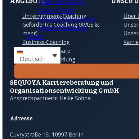
Über SEQUOYA
ANGEBOTE
UNSER 
Unser Team
Unternehmens-Coaching
Über 
Unsere Kund:innen
Gefördertes Coaching (AVGS &
Unser
Unser Netzwerk
mehr)
Unser
Terminanfrage
Preise
Business-Coaching
Karri
Führungsseminare
Deutsch
Personalentwicklung
Moderation
SEQUOYA Karriere­­beratung und
Organisations­­entwicklung GmbH
Ansprechpartnerin Heike Sohna
Adresse
Cuvrystraße 19, 10997 Berlin