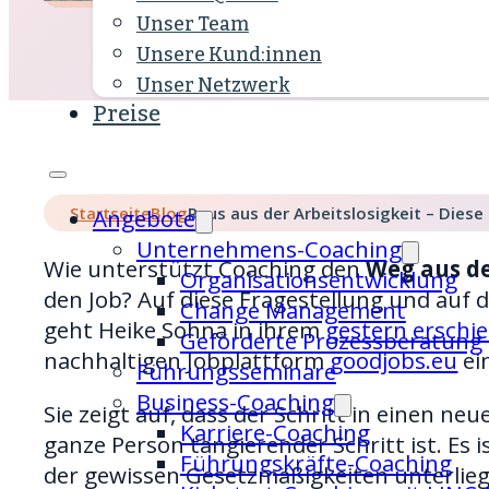
Unser Team
Unsere Kund:innen
Unser Netzwerk
Preise
Startseite
Blog
Raus aus der Arbeitslosigkeit – Diese
Angebote
Unternehmens-Coaching
Wie unterstützt Coaching den
Weg aus de
Organisations­entwicklung
den Job? Auf diese Fragestellung und auf
Change Management
geht Heike Sohna in ihrem
gestern erschie
Geförderte Prozessberatung
nachhaltigen Jobplattform
goodjobs.eu
ei
Führungsseminare
Business-Coaching
Sie zeigt auf, dass der Schritt in einen ne
Karriere-Coaching
ganze Person tangierender Schritt ist. Es i
Führungskräfte-Coaching
der gewissen Gesetzmäßigkeiten unterlie