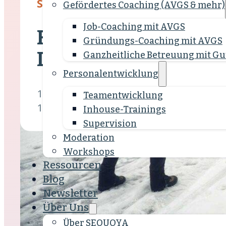
SEQUOYA Blog
Gefördertes Coaching (AVGS & mehr)
Job-Coaching mit AVGS
Raus aus der Arbeits
Gründungs-Coaching mit AVGS
Diese Unterstützung
Ganzheitliche Betreuung mit Gu
Personalentwicklung
1 Min.
Team­entwicklung
16.07.2020
Inhouse-Trainings
Supervision
Moderation
Workshops
Ressourcen
Blog
Newsletter
Über Uns
Über SEQUOYA