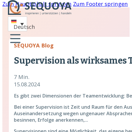
Zum Hauptinhalt springen
Zum Footer springen
-
Deutsch
oaching
SEQUOYA Blog
nare
Supervision als wirksames
hing
cklung
7 Min.
15.08.2024
Es gibt zwei Dimensionen der Teamentwicklung: Be
Bei einer Supervision ist Zeit und Raum für den Au
Auseinandersetzung wegen ungenauer Absprachen, 
besinnen, Erfolge anerkennen,...
Supervisionen sind eine Möglichkeit, das eigene be