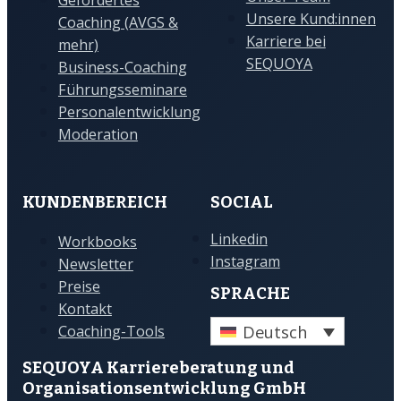
Gefördertes
Unsere Kund:innen
Coaching (AVGS &
Karriere bei
mehr)
SEQUOYA
Business-Coaching
Führungsseminare
Personalentwicklung
Moderation
KUNDENBEREICH
SOCIAL
Linkedin
Workbooks
Instagram
Newsletter
Preise
SPRACHE
Kontakt
Deutsch
Coaching-Tools
SEQUOYA Karriere­­beratung und
Organisations­­entwicklung GmbH