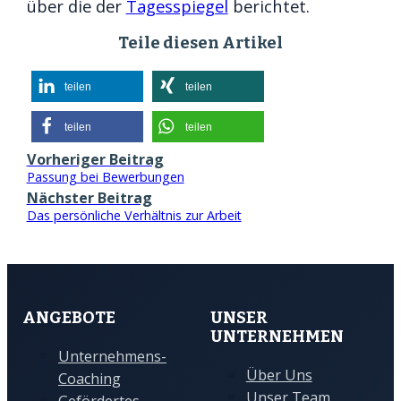
über die der
Tagesspiegel
berichtet.
Teile diesen Artikel
teilen
teilen
teilen
teilen
Vorheriger Beitrag
Passung bei Bewerbungen
Nächster Beitrag
Das persönliche Verhältnis zur Arbeit
ANGEBOTE
UNSER
UNTERNEHMEN
Unternehmens-
Über Uns
Coaching
Unser Team