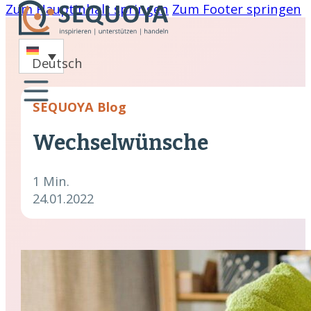
Zum Hauptinhalt springen
Zum Footer springen
-
Deutsch
oaching
SEQUOYA Blog
nare
Wechselwünsche
hing
cklung
1 Min.
24.01.2022