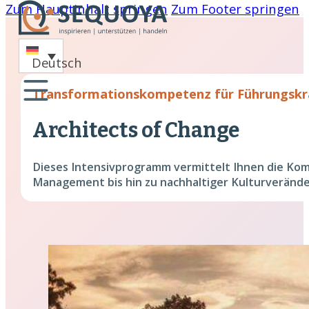
Zum Hauptinhalt springen
Zum Footer springen
-
Deutsch
oaching
Transformationskompetenz für Führungskr
nare
Architects of Change
hing
Dieses Intensivprogramm vermittelt Ihnen die Ko
cklung
Management bis hin zu nachhaltiger Kulturveränd