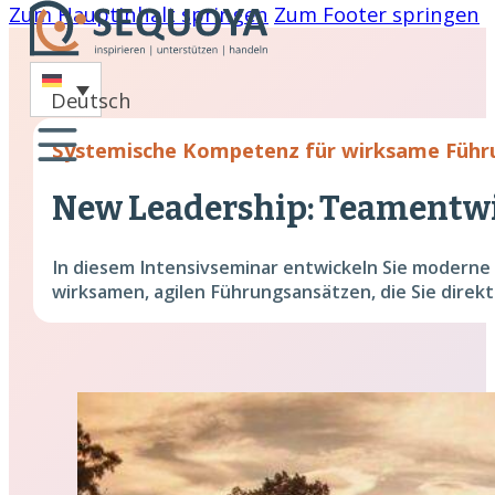
Zum Hauptinhalt springen
Zum Footer springen
-
Deutsch
oaching
Systemische Kompetenz für wirksame Führu
nare
New Leadership: Teamentw
hing
In diesem Intensivseminar entwickeln Sie moderne
cklung
wirksamen, agilen Führungsansätzen, die Sie direkt