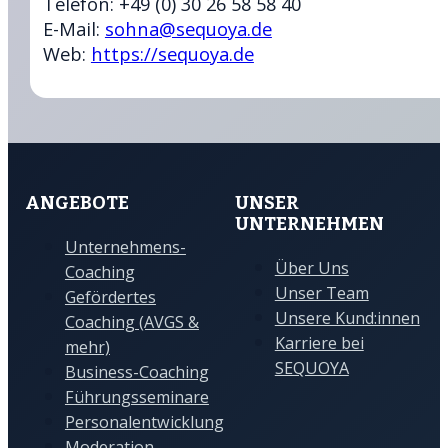
Telefon: +49 (0) 30 26 58 58 40
E-Mail:
sohna@sequoya.de
Web:
https://sequoya.de
ANGEBOTE
UNSER
UNTERNEHMEN
Unternehmens-
Über Uns
Coaching
Unser Team
Gefördertes
Unsere Kund:innen
Coaching (AVGS &
Karriere bei
mehr)
SEQUOYA
Business-Coaching
Führungsseminare
Personalentwicklung
Moderation