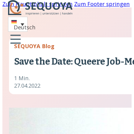
Zum Hauptinhalt springen
Zum Footer springen
-
Deutsch
oaching
SEQUOYA Blog
nare
Save the Date: Queere Job-Me
hing
cklung
1 Min.
27.04.2022