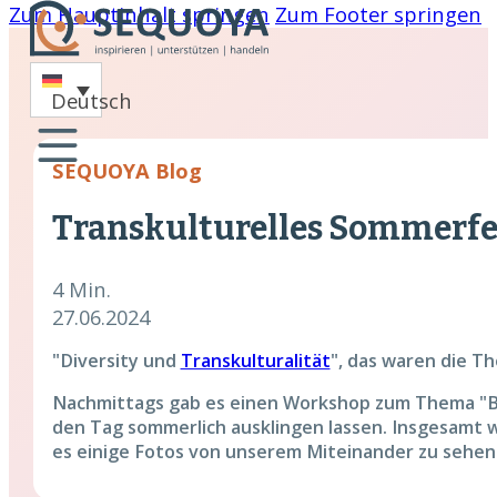
Zum Hauptinhalt springen
Zum Footer springen
-
Deutsch
oaching
SEQUOYA Blog
nare
Transkulturelles Sommerfes
hing
cklung
4 Min.
27.06.2024
"Diversity und
Transkulturalität
", das waren die T
Nachmittags gab es einen Workshop zum Thema "Brü
den Tag sommerlich ausklingen lassen. Insgesamt w
es einige Fotos von unserem Miteinander zu sehen