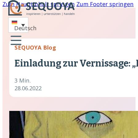
Zum Hauptinhalt springen
Zum Footer springen
-
Deutsch
oaching
SEQUOYA Blog
nare
Einladung zur Vernissage: „D
hing
cklung
3 Min.
28.06.2022