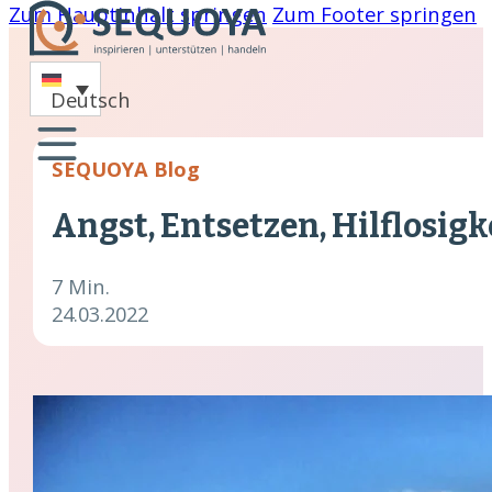
Zum Hauptinhalt springen
Zum Footer springen
-
Deutsch
oaching
SEQUOYA Blog
nare
Angst, Entsetzen, Hilflosig
hing
cklung
7 Min.
24.03.2022