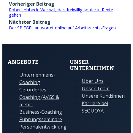
Vorheriger Beitrag
Robert Habeck: Wer will, darf freiwillig später in Rente
gehen
Nächster Beitrag
Der SPIEGEL antwortet online auf Arbeitsrechts-Fragen
ANGEBOTE
UNSER
UNTERNEHMEN
Unternehmens-
Über Uns
Coaching
Unser Team
Gefördertes
Unsere Kund:innen
Coaching (AVGS &
Karriere bei
mehr)
SEQUOYA
Business-Coaching
Führungsseminare
Personalentwicklung